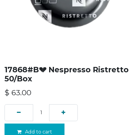
17868#B💔 Nespresso Ristretto
50/Box
$
63.00
Add to cart